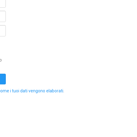
o
come i tuoi dati vengono elaborati
.