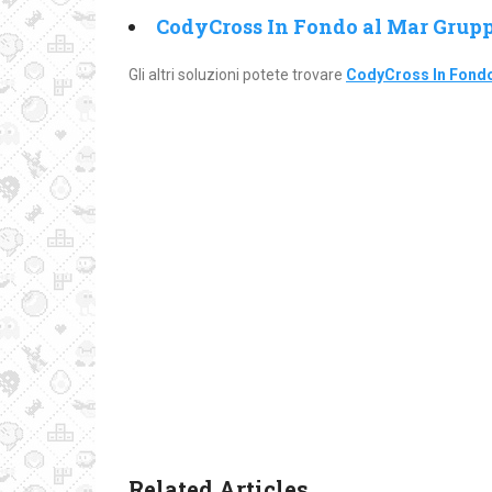
CodyCross In Fondo al Mar Grupp
Gli altri soluzioni potete trovare
CodyCross In Fondo
Related Articles