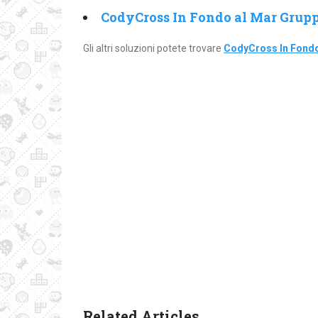
CodyCross In Fondo al Mar Grupp
Gli altri soluzioni potete trovare
CodyCross In Fondo
Related Articles