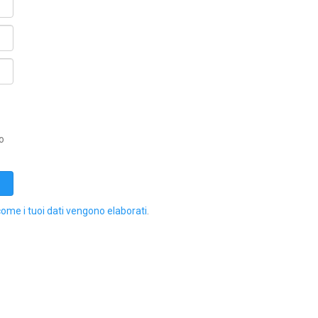
o
come i tuoi dati vengono elaborati
.