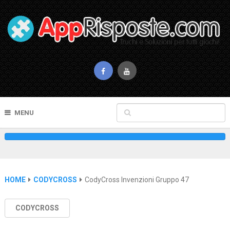
MENU
HOME
CODYCROSS
CodyCross Invenzioni Gruppo 47
CODYCROSS