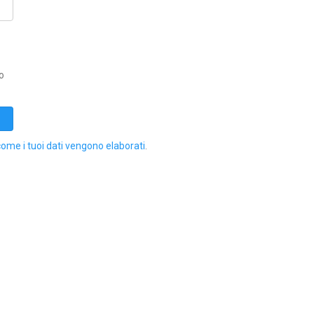
o
come i tuoi dati vengono elaborati
.