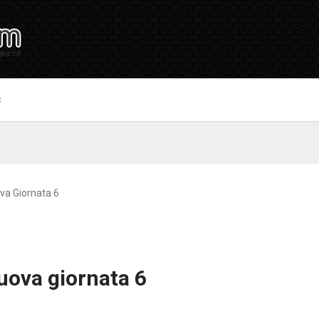
S
va Giornata 6
uova giornata 6