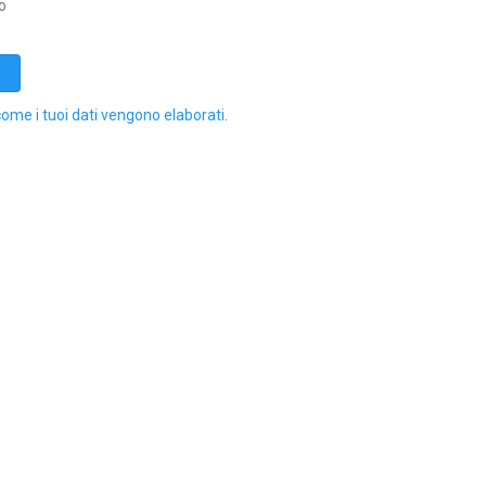
o
come i tuoi dati vengono elaborati
.