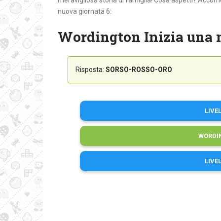
meravigliosa storia di famiglia! Cosa aspetti? Accomod
nuova giornata 6:
Wordington Inizia una 
Risposta:
SORSO-ROSSO-ORO
LIVE
WORDI
LIVE