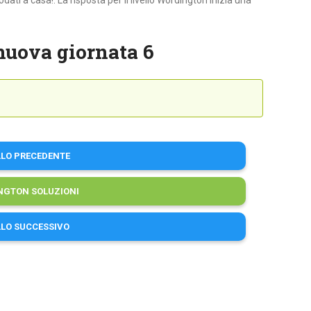
ati a casa!. La risposta per il livello Wordington Inizia una
nuova giornata 6
LLO PRECEDENTE
NGTON SOLUZIONI
LLO SUCCESSIVO