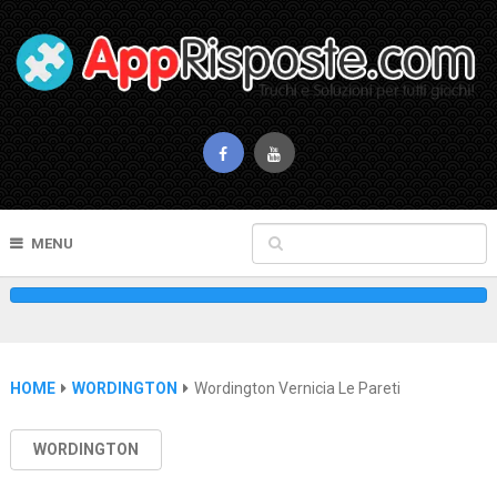
MENU
HOME
WORDINGTON
Wordington Vernicia Le Pareti
WORDINGTON