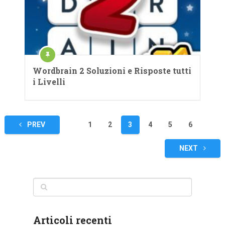
Wordbrain 2 Soluzioni e Risposte tutti
i Livelli
Navigazione
PREV
1
2
3
4
5
6
articoli
NEXT
Articoli recenti