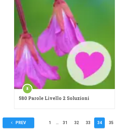
580 Parole Livello 2 Soluzioni
Navigazione
PREV
1
…
31
32
33
34
35