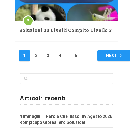
Soluzioni 30 Livelli Compito Livello 3
Navigazione
1
2
3
4
…
6
NEXT
articoli
Articoli recenti
4 Immagini 1 Parola Che lusso! 09 Agosto 2026
Rompicapo Giornaliero Soluzioni