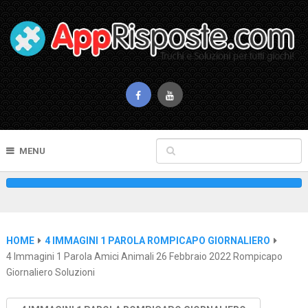
MENU
HOME
4 IMMAGINI 1 PAROLA ROMPICAPO GIORNALIERO
4 Immagini 1 Parola Amici Animali 26 Febbraio 2022 Rompicapo
Giornaliero Soluzioni