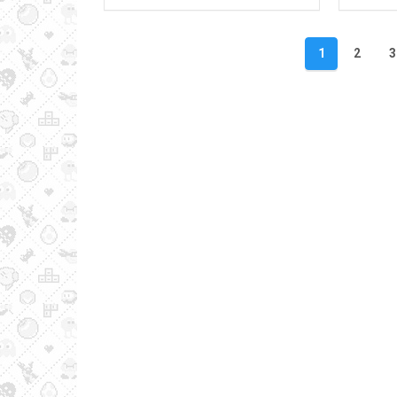
Navigazione
1
2
3
articoli