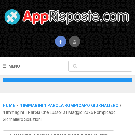
MENU
HOME
4 IMMAGINI 1 PAROLA ROMPICAPO GIORNALIERO
4 Immagini 1 Parola Che Lusso! 31 Maggio 2026 Rompicapo
Giornaliero Soluzioni