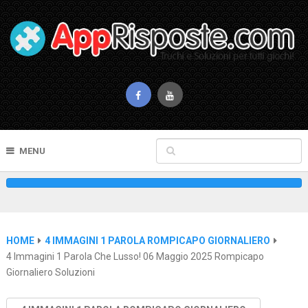
MENU
HOME
4 IMMAGINI 1 PAROLA ROMPICAPO GIORNALIERO
4 Immagini 1 Parola Che Lusso! 06 Maggio 2025 Rompicapo
Giornaliero Soluzioni