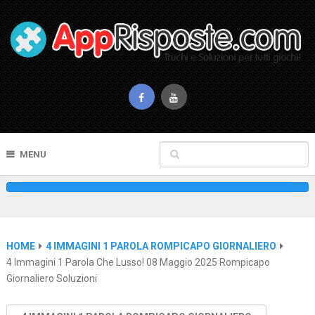
MENU
HOME
4 IMMAGINI 1 PAROLA ROMPICAPO GIORNALIERO
4 Immagini 1 Parola Che Lusso! 08 Maggio 2025 Rompicapo
Giornaliero Soluzioni