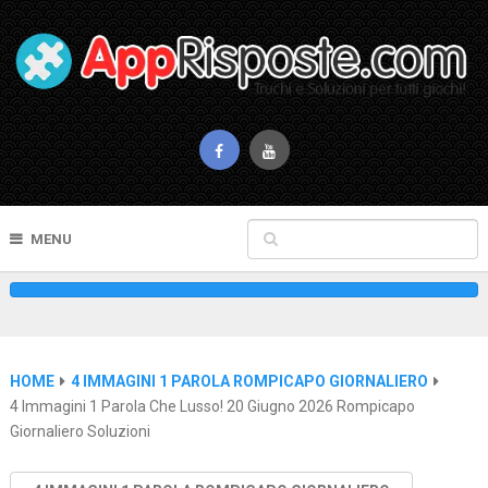
MENU
HOME
4 IMMAGINI 1 PAROLA ROMPICAPO GIORNALIERO
4 Immagini 1 Parola Che Lusso! 20 Giugno 2026 Rompicapo
Giornaliero Soluzioni