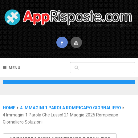
MENU
HOME
4 IMMAGINI 1 PAROLA ROMPICAPO GIORNALIERO
4 Immagini 1 Parola Che Lusso! 21 Maggio 2025 Rompicapo
Giornaliero Soluzioni