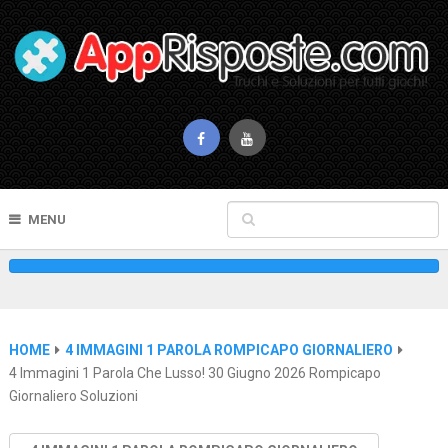
MENU
HOME
4 IMMAGINI 1 PAROLA ROMPICAPO GIORNALIERO
4 Immagini 1 Parola Che Lusso! 30 Giugno 2026 Rompicapo
Giornaliero Soluzioni