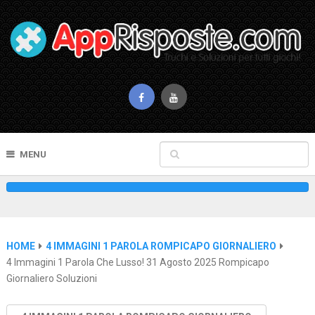
MENU
HOME
4 IMMAGINI 1 PAROLA ROMPICAPO GIORNALIERO
4 Immagini 1 Parola Che Lusso! 31 Agosto 2025 Rompicapo
Giornaliero Soluzioni