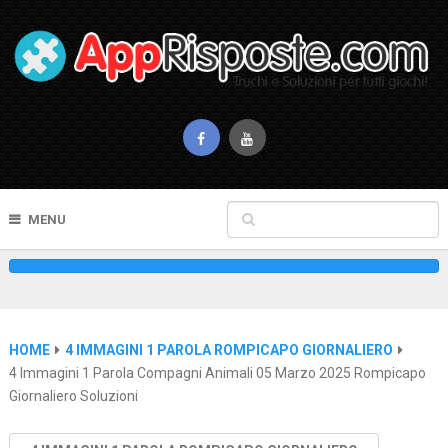
MENU
HOME
4 IMMAGINI 1 PAROLA ROMPICAPO GIORNALIERO
4 Immagini 1 Parola Compagni Animali 05 Marzo 2025 Rompicapo
Giornaliero Soluzioni