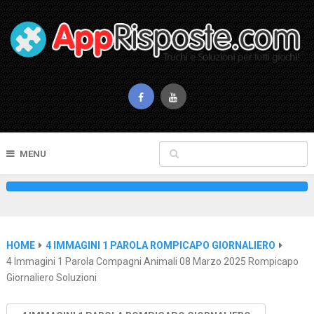
MENU
HOME
4 IMMAGINI 1 PAROLA ROMPICAPO GIORNALIERO
4 Immagini 1 Parola Compagni Animali 08 Marzo 2025 Rompicapo
Giornaliero Soluzioni