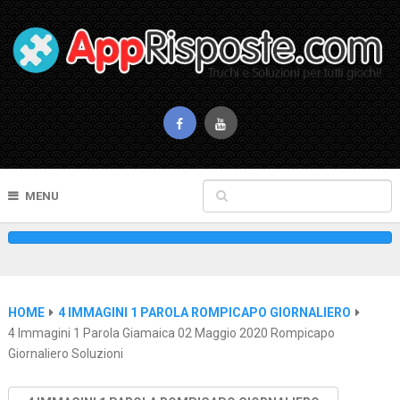
MENU
HOME
4 IMMAGINI 1 PAROLA ROMPICAPO GIORNALIERO
4 Immagini 1 Parola Giamaica 02 Maggio 2020 Rompicapo
Giornaliero Soluzioni