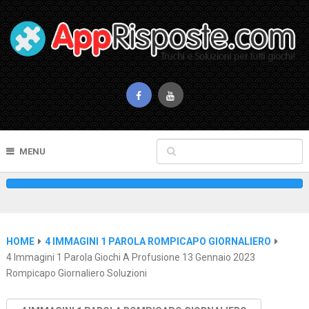
MENU
HOME
4 IMMAGINI 1 PAROLA ROMPICAPO GIORNALIERO
4 Immagini 1 Parola Giochi A Profusione 13 Gennaio 2023
Rompicapo Giornaliero Soluzioni