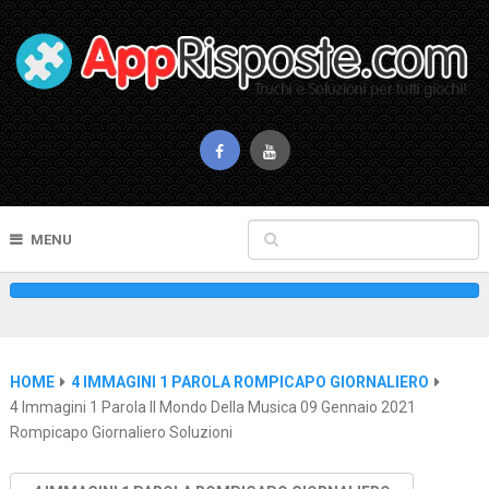
MENU
HOME
4 IMMAGINI 1 PAROLA ROMPICAPO GIORNALIERO
4 Immagini 1 Parola Il Mondo Della Musica 09 Gennaio 2021
Rompicapo Giornaliero Soluzioni