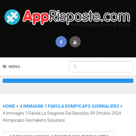
MENU
HOME
4 IMMAGINI 1 PAROLA ROMPICAPO GIORNALIERO
4 Immagini 1 Parola La Stagione Del Raccolto 09 Ottobre 2024
Rompicapo Giornaliero Soluzioni