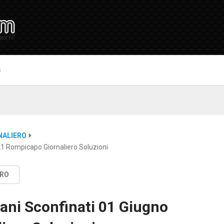
S
NALIERO
21 Rompicapo Giornaliero Soluzioni
ERO
ani Sconfinati 01 Giugno