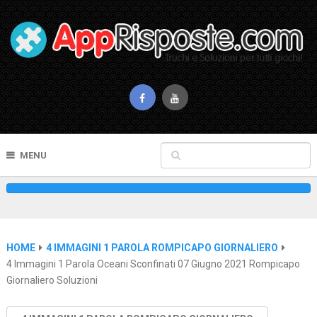
MENU
HOME
4 IMMAGINI 1 PAROLA ROMPICAPO GIORNALIERO
4 Immagini 1 Parola Oceani Sconfinati 07 Giugno 2021 Rompicapo
Giornaliero Soluzioni