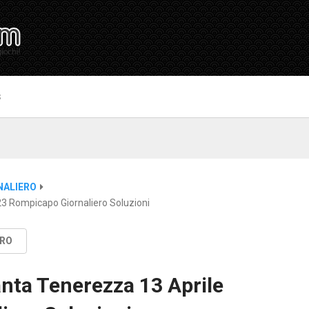
S
NALIERO
3 Rompicapo Giornaliero Soluzioni
ERO
nta Tenerezza 13 Aprile