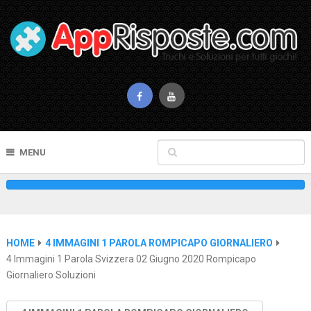
MENU
HOME
4 IMMAGINI 1 PAROLA ROMPICAPO GIORNALIERO
4 Immagini 1 Parola Svizzera 02 Giugno 2020 Rompicapo
Giornaliero Soluzioni