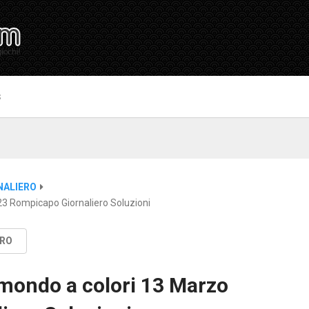
S
NALIERO
3 Rompicapo Giornaliero Soluzioni
ERO
mondo a colori 13 Marzo