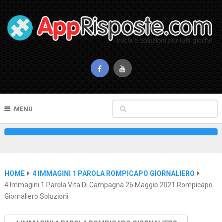
MENU
HOME
4 IMMAGINI 1 PAROLA ROMPICAPO GIORNALIERO
4 Immagini 1 Parola Vita Di Campagna 26 Maggio 2021 Rompicapo
Giornaliero Soluzioni