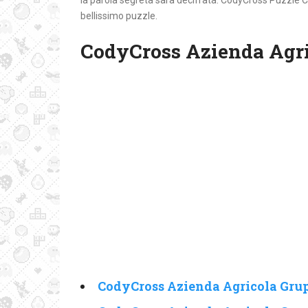
la parola segreta sarà decifrata. CodyCross Puzzle C
bellissimo puzzle.
CodyCross Azienda Agri
CodyCross Azienda Agricola Grup