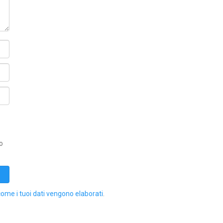
o
come i tuoi dati vengono elaborati
.