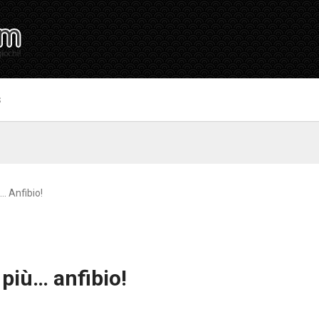
S
… Anfibio!
 più… anfibio!