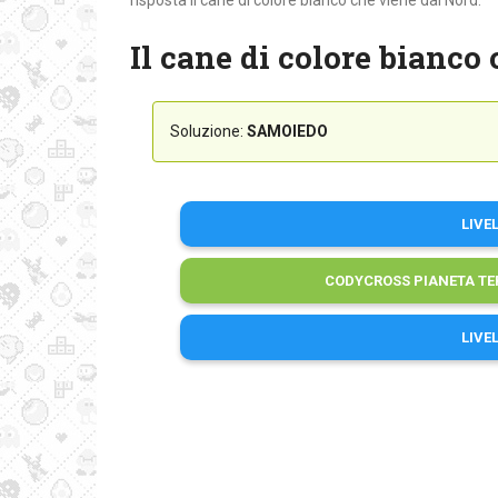
risposta Il cane di colore bianco che viene dal Nord:
Il cane di colore bianco
Soluzione:
SAMOIEDO
LIVE
CODYCROSS PIANETA TE
LIVE