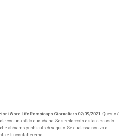
zioni Word Life Rompicapo Giornaliero 02/09/2021
. Questo è
role con una sfida quotidiana. Se sei bloccato e stai cercando
i che abbiamo pubblicato di seguito. Se qualcosa non va o
o e ti ricontatteremo.