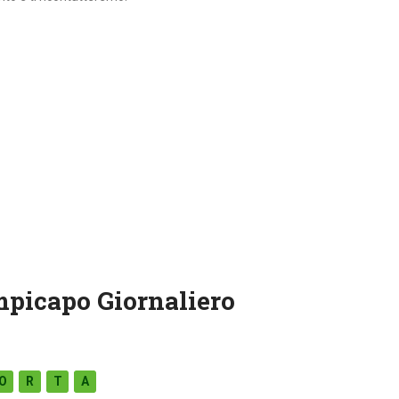
mpicapo Giornaliero
O
R
T
A