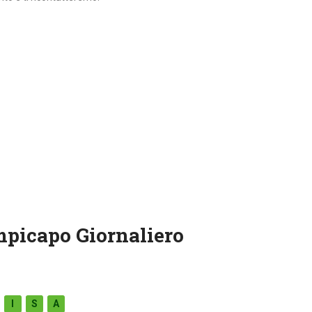
mpicapo Giornaliero
I
S
A