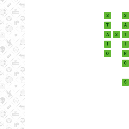
S
S
T
A
A
S
T
I
I
O
R
O
S