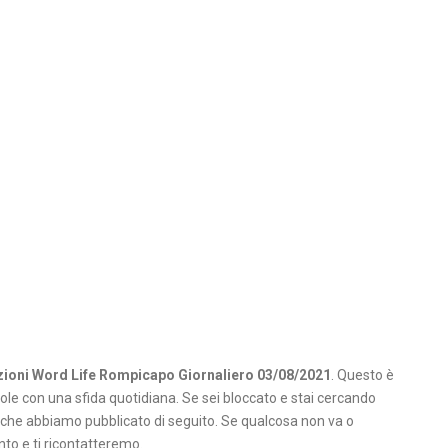
zioni Word Life Rompicapo Giornaliero 03/08/2021
. Questo è
role con una sfida quotidiana. Se sei bloccato e stai cercando
i che abbiamo pubblicato di seguito. Se qualcosa non va o
o e ti ricontatteremo.