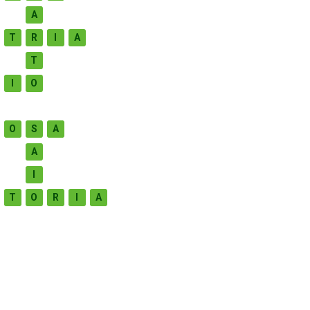
A
T
R
I
A
T
I
O
O
S
A
A
I
T
O
R
I
A