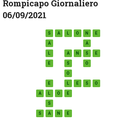
Rompicapo Giornaliero
06/09/2021
S
A
L
O
N
E
A
A
L
A
N
S
E
E
S
O
O
E
L
E
S
O
A
L
O
E
S
S
A
N
E