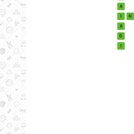
A
I
N
A
D
I