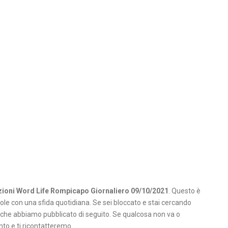
zioni Word Life Rompicapo Giornaliero 09/10/2021
. Questo è
role con una sfida quotidiana. Se sei bloccato e stai cercando
i che abbiamo pubblicato di seguito. Se qualcosa non va o
o e ti ricontatteremo.