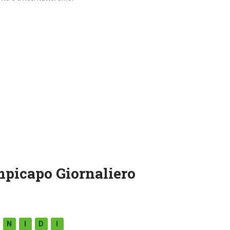
mpicapo Giornaliero
N
I
D
I