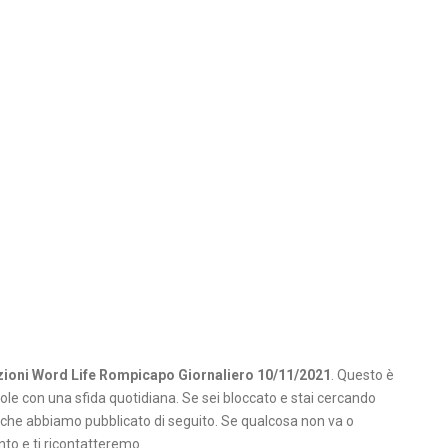
zioni Word Life Rompicapo Giornaliero 10/11/2021
. Questo è
role con una sfida quotidiana. Se sei bloccato e stai cercando
i che abbiamo pubblicato di seguito. Se qualcosa non va o
o e ti ricontatteremo.