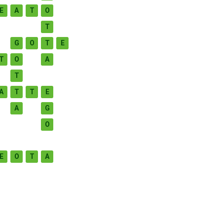
E
A
T
O
T
G
O
T
E
T
O
A
T
A
T
T
E
A
G
O
E
O
T
A