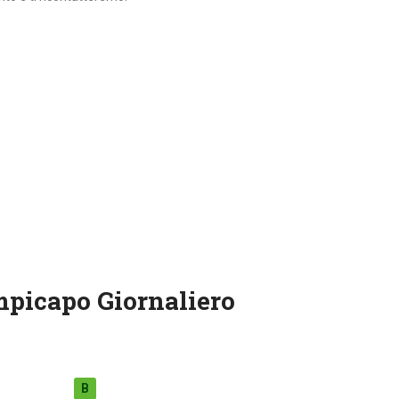
mpicapo Giornaliero
B