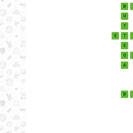
B
O
T
E
T
E
G
A
B