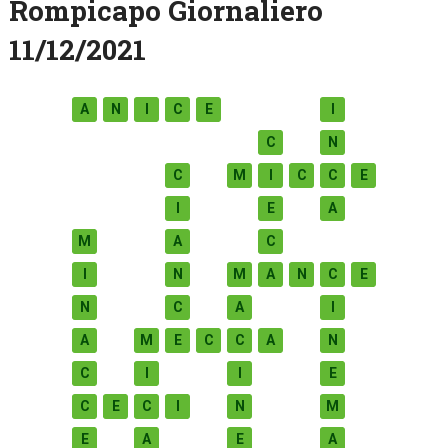
Rompicapo Giornaliero
11/12/2021
A
N
I
C
E
I
C
N
C
M
I
C
C
E
I
E
A
M
A
C
I
N
M
A
N
C
E
N
C
A
I
A
M
E
C
C
A
N
C
I
I
E
C
E
C
I
N
M
E
A
E
A