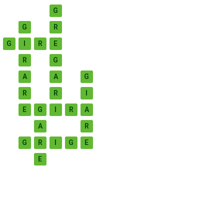
G
G
R
G
I
R
E
R
G
A
A
G
R
R
I
E
G
I
R
A
A
R
G
R
I
G
E
E