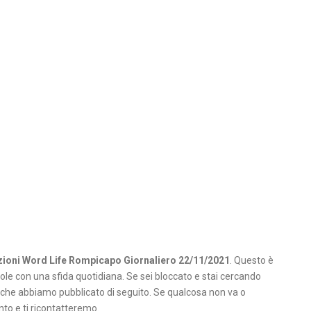
zioni Word Life Rompicapo Giornaliero 22/11/2021
. Questo è
role con una sfida quotidiana. Se sei bloccato e stai cercando
i che abbiamo pubblicato di seguito. Se qualcosa non va o
o e ti ricontatteremo.