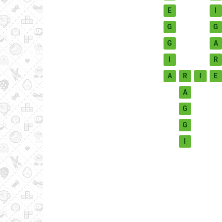
E
I
G
G
G
A
I
R
A
R
I
E
A
G
G
I