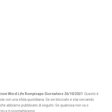
zioni Word Life Rompicapo Giornaliero 26/10/2021
. Questo è
role con una sfida quotidiana. Se sei bloccato e stai cercando
i che abbiamo pubblicato di seguito. Se qualcosa non va o
o e ti ricontatteremo.