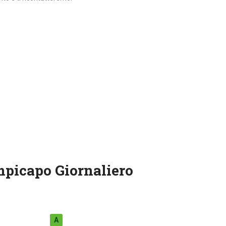
mpicapo Giornaliero
A