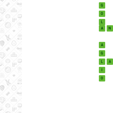
G
O
L
A
N
A
G
L
A
I
O