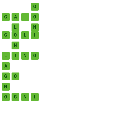
G
G
A
I
O
L
N
G
O
L
I
N
L
I
N
O
A
G
O
N
O
G
N
I