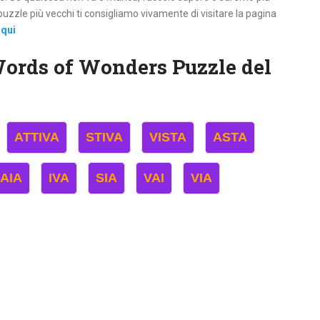
 i puzzle più vecchi ti consigliamo vivamente di visitare la pagina
 qui
Words of Wonders Puzzle del
ATTIVA
STIVA
VISTA
ASTA
AIA
IVA
SIA
VAI
VIA