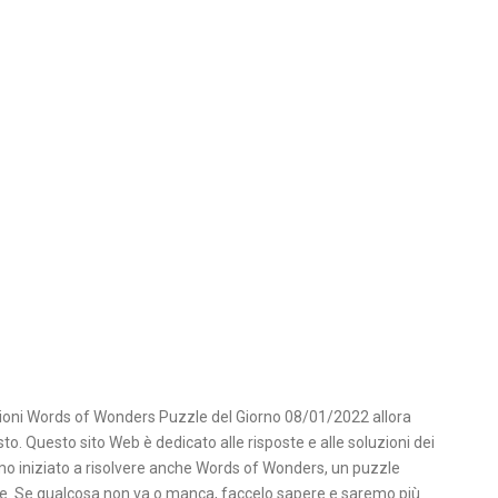
zioni Words of Wonders Puzzle del Giorno 08/01/2022 allora
sto. Questo sito Web è dedicato alle risposte e alle soluzioni dei
mo iniziato a risolvere anche Words of Wonders, un puzzle
e. Se qualcosa non va o manca, faccelo sapere e saremo più