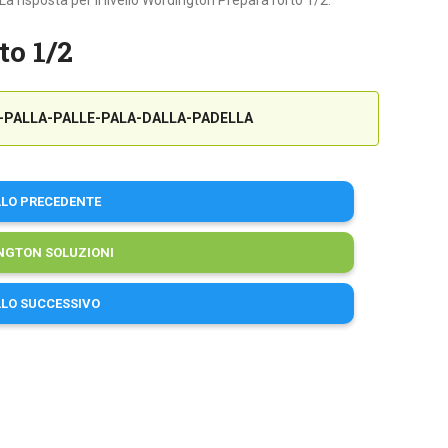
a risposta per il livello Wordington Prepara l’orto 1/2:
to 1/2
-PALLA-PALLE-PALA-DALLA-PADELLA
LLO PRECEDENTE
NGTON SOLUZIONI
LLO SUCCESSIVO