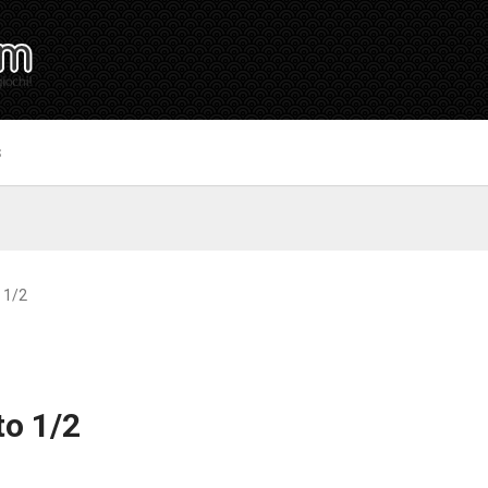
S
 1/2
to 1/2