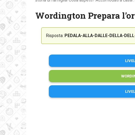
storia di famiglia! Cosa aspetti? Accomodati a casa!. L
Wordington Prepara l’or
Risposta:
PEDALA-ALLA-DALLE-DELLA-DELL
LIVE
WORDI
LIVE