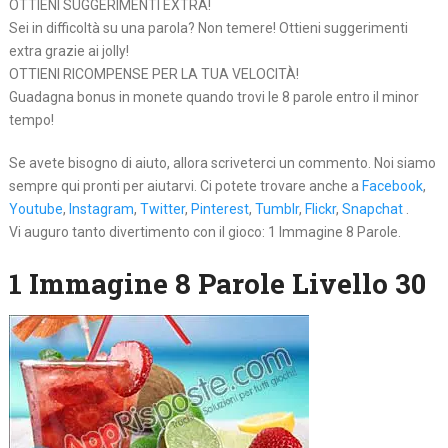
OTTIENI SUGGERIMENTI EXTRA!
Sei in difficoltà su una parola? Non temere! Ottieni suggerimenti
extra grazie ai jolly!
OTTIENI RICOMPENSE PER LA TUA VELOCITÀ!
Guadagna bonus in monete quando trovi le 8 parole entro il minor
tempo!
Se avete bisogno di aiuto, allora scriveterci un commento. Noi siamo
sempre qui pronti per aiutarvi. Ci potete trovare anche a
Facebook
,
Youtube
,
Instagram
,
Twitter
,
Pinterest
,
Tumblr
,
Flickr
,
Snapchat
.
Vi auguro tanto divertimento con il gioco: 1 Immagine 8 Parole.
1 Immagine 8 Parole Livello 30