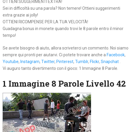
OTTIENI SUGGERIMENTI EXTRA!
Sei in difficoltà su una parola? Non temere! Ottieni suggerimenti
extra grazie ai jolly!
OTTIENI RICOMPENSE PER LA TUA VELOCITÀ!
Guadagna bonus in monete quando trovi le 8 parole entro il minor
tempo!
Se avete bisogno di aiuto, allora scriveterci un commento. Noi siamo
sempre qui pronti per aiutarvi. Ci potete trovare anche a
Facebook
,
Youtube
,
Instagram
,
Twitter
,
Pinterest
,
Tumblr
,
Flickr
,
Snapchat
.
Vi auguro tanto divertimento con il gioco: 1 Immagine 8 Parole.
1 Immagine 8 Parole Livello 42