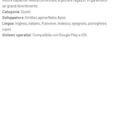
vostre capacita? Allora cominciate a giocare ragazzi. Vi garantisco
un grand divertimento.
Categoria:
Giochi
Sviluppatore:
Emillia Lapina/Nebo Apss
Lingua:
Inglese
,
italiano, francese, tedesco, spagnolo, portoghese,
russo
Sistemi operativi:
Compatibile con Google Play e iOS.