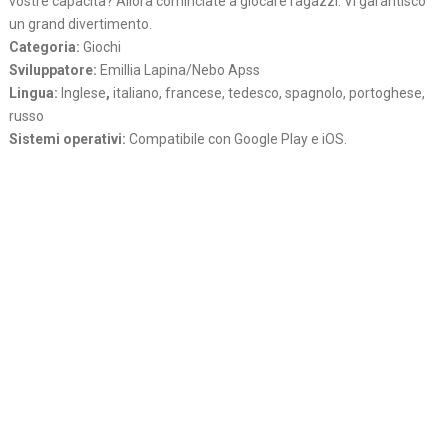
vostre capacita? Allora cominciate a giocare ragazzi. Vi garantisco
un grand divertimento.
Categoria:
Giochi
Sviluppatore:
Emillia Lapina/Nebo Apss
Lingua:
Inglese
,
italiano, francese, tedesco, spagnolo, portoghese,
russo
Sistemi operativi:
Compatibile con Google Play e iOS.