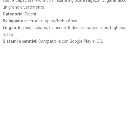
vostre capacita? Allora cominciate a giocare ragazzi. Vi garantisco
un grand divertimento.
Categoria:
Giochi
Sviluppatore:
Emillia Lapina/Nebo Apss
Lingua:
Inglese
,
italiano, francese, tedesco, spagnolo, portoghese,
russo
Sistemi operativi:
Compatibile con Google Play e iOS.