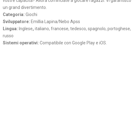
vostre capacita? Allora cominciate a giocare ragazzi. Vi garantisco
un grand divertimento.
Categoria:
Giochi
Sviluppatore:
Emillia Lapina/Nebo Apss
Lingua:
Inglese
,
italiano, francese, tedesco, spagnolo, portoghese,
russo
Sistemi operativi:
Compatibile con Google Play e iOS.