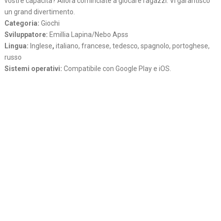
vostre capacita? Allora cominciate a giocare ragazzi. Vi garantisco
un grand divertimento.
Categoria:
Giochi
Sviluppatore:
Emillia Lapina/Nebo Apss
Lingua:
Inglese
,
italiano, francese, tedesco, spagnolo, portoghese,
russo
Sistemi operativi:
Compatibile con Google Play e iOS.